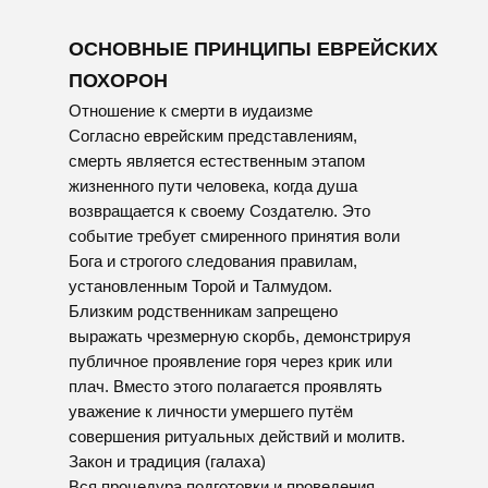
уважение к личности умершего путём
совершения ритуальных действий и молитв.
Закон и традиция (галаха)
Вся процедура подготовки и проведения
похорон основывается на правилах Галахи,
установленных древними мудрецами. Эти
правила включают обязательные этапы
очищения, облачения и предания земле,
символизирующие связь живых и мёртвых,
единство человеческого существования и
возвращение к истокам природы.
Принципы:
Простота: никакой роскоши или
украшений; использование простых
материалов;
Чистота: обязательное омовение и
подготовка тела специальными
лицами (хевра кадиша);
Скорость: необходимость совершить
похороны в кратчайшие сроки после
кончины.