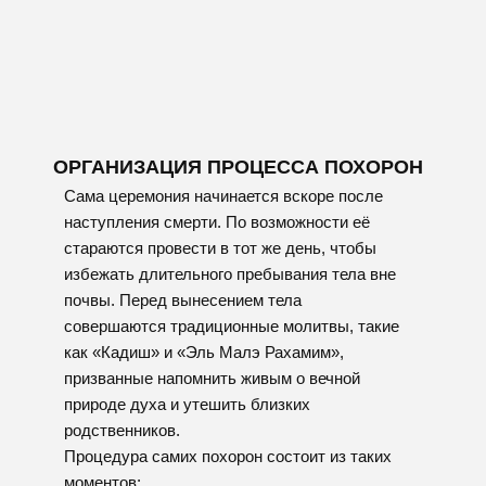
Прощание на кладбище
По прибытии на кладбище происходит спуск
тела в заранее подготовленную могилу.
Родственники участвуют в процессе
захоронения, совершая традиционный акт
насыпания трёх горстей земли поверх гроба.
Этот жест имеет глубокий символизм:
каждый бросивший горсть признаёт свою
смертность и участие в круговороте жизни.
Завершающие действия:
Полное засыпание могилы руками
присутствующих;
Установка простого надгробного
камня без изображений или
надписей, нарушающих закон.
ПОСЛЕПОХОРОННЫЙ ПЕРИОД
Шива — дни траура
Семь дней после похорон близкие