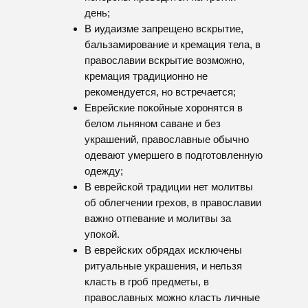
Таблички на могилу
Композиции из
живых цветов
Ритуальный
Урны для кремации
текстиль
Искуственные венки
Лампадки
и корзины