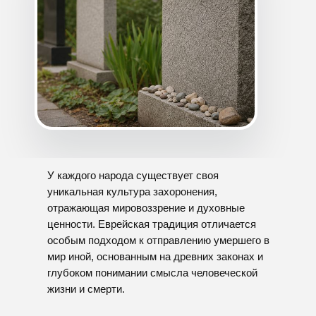
У каждого народа существует своя
уникальная культура захоронения,
отражающая мировоззрение и духовные
ценности. Еврейская традиция отличается
особым подходом к отправлению умершего в
мир иной, основанным на древних законах и
глубоком понимании смысла человеческой
жизни и смерти.
ОСНОВНЫЕ ПРИНЦИПЫ ЕВРЕЙСКИХ
ПОХОРОН
Отношение к смерти в иудаизме
Согласно еврейским представлениям,
смерть является естественным этапом
жизненного пути человека, когда душа
возвращается к своему Создателю. Это
событие требует смиренного принятия воли
Бога и строгого следования правилам,
установленным Торой и Талмудом.
Близким родственникам запрещено
выражать чрезмерную скорбь, демонстрируя
публичное проявление горя через крик или
плач. Вместо этого полагается проявлять