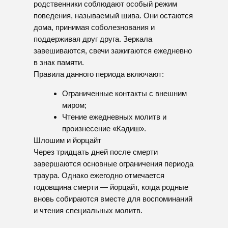
В еврейских обрядах исключены
ритуальные украшения, и нельзя
класть в гроб предметы, в
православных можно класть личные
вещи и кресты.
ЗАКЛЮЧЕНИЕ
Еврейские похороны представляют собой глубоко
осмысленное действие, направленное на
сохранение достоинства покойного и передачу
важного духовного послания. Строго следуя
законам и обычаям своего народа, евреи
демонстрируют глубокое уважение к каждому
этапу земной жизни и смерти. Для жителей
Донбасса и ДНР важно понимать культурные
особенности различных народов, проживающих
здесь. Специалисты службы «Ритуалка» готовы
оказать помощь семьям, нуждающимся в
соблюдении особых религиозных требований,
включая подготовку и проведение похорон в
рамках еврейских традиций.