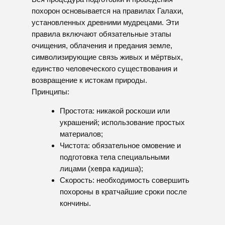
ОРГАНИЗАЦИЯ ПРОЦЕССА ПОХОРОН
Сама церемония начинается вскоре после
наступления смерти. По возможности её
стараются провести в тот же день, чтобы
избежать длительного пребывания тела вне
почвы. Перед вынесением тела
совершаются традиционные молитвы, такие
как «Кадиш» и «Эль Малэ Рахамим»,
призванные напомнить живым о вечной
природе духа и утешить близких
родственников.
Процедура самих похорон состоит из таких
моментов:
Похоронная процессия
сопровождется членами семьи и
близкими друзьями до места
погребения;
Раввин читает соответствующие
псалмы и наставления;
Родственники несут гробы на руках,
что символизирует заботу и
ответственность перед усопшим.