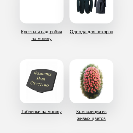
Урны
Место на кладбище
Благоустройство
Хранение тела в морге
Аксессуары
Бальзамирование
Ритуальный зал
Публичная оферта
ИП Тимошин Алексей Алексеевич
Политика конфиденциальности
Контакты
Цены
ИНН 614330052568
Полезная информация
Статьи
ОГРНИП 323930100122537
211 (для ДНР)
8 (949) 500-03-00
Заказать обратный звонок
Оставить заявку