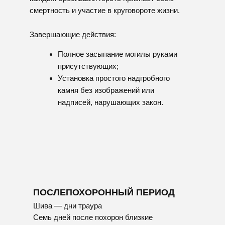
богатство декораций и оформление гроба
драгоценными материалами. Нет типичных
символов вроде крестов, венков и цветов.
Основное внимание уделяется духовной
стороне события, чтению священных текстов
и коллективному исполнению обязанностей
перед усопшими родственниками.
Основные различия:
Еврейские похороны проходят в
день смерти, в православии
похороны проводятся на третий
день;
В иудаизме запрещено вскрытие,
бальзамирование и кремация тела, в
православии вскрытие возможно,
кремация традиционно не
рекомендуется, но встречается;
Еврейские покойные хоронятся в
белом льняном саване и без
украшений, православные обычно
одевают умершего в подготовленную
одежду;
В еврейской традиции нет молитвы
об облегчении грехов, в православии
важно отпевание и молитвы за
упокой.