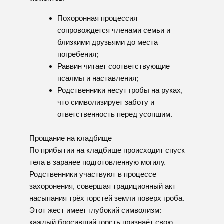
родственники соблюдают особый режим
поведения, называемый шива. Они остаются
дома, принимая соболезнования и
поддерживая друг друга. Зеркала
завешиваются, свечи зажигаются ежедневно
в знак памяти.
Правила данного периода включают:
Ограниченные контакты с внешним
миром;
Чтение ежедневных молитв и
произнесение «Кадиш».
Шлошим и йорцайт
Через тридцать дней после смерти
завершаются основные ограничения периода
траура. Однако ежегодно отмечается
годовщина смерти — йорцайт, когда родные
вновь собираются вместе для воспоминаний
и чтения специальных молитв.
ОТЛИЧИЯ ОТ ПРАВОСЛАВНОГО
ОБРЯДА
Еврейские похороны существенно
отличаются от традиционных русских
обрядов, характерных для православной
культуры. Здесь отсутствует пышность,