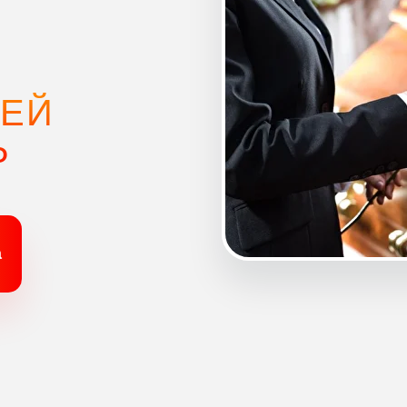
СЕЙ
Р
а