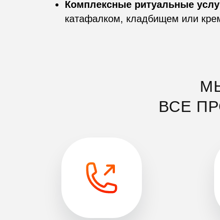
Комплексные ритуальные услу
катафалком, кладбищем или кре
М
ВСЕ П