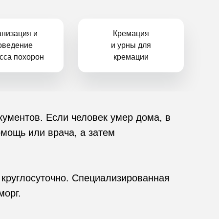
анизация и
Кремация
оведение
и урны для
сса похорон
кремации
кументов. Если человек умер дома, в
омощь или врача, а затем
Р круглосуточно. Специализированная
морг.
Кремация и урны