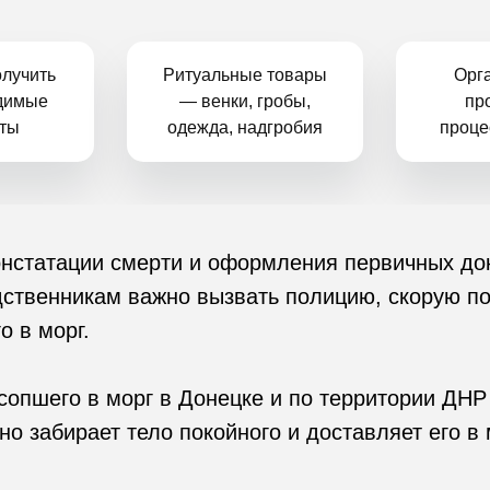
лучить
Ритуальные товары
Орг
димые
— венки, гробы,
пр
ты
одежда, надгробия
проце
констатации смерти и оформления первичных до
одственникам важно вызвать полицию, скорую п
о в морг.
усопшего в морг в Донецке и по территории ДН
но забирает тело покойного и доставляет его в 
Ритуальные товары —