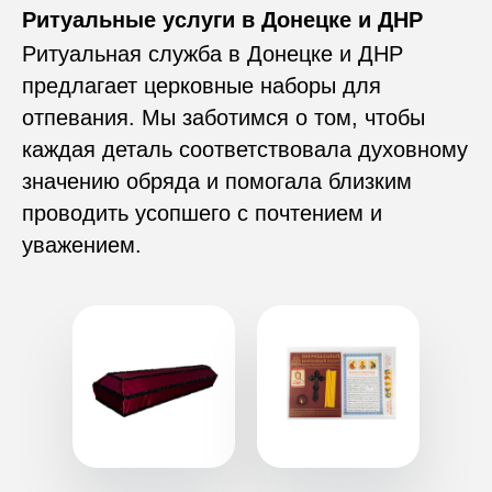
Ритуальные услуги в Донецке и ДНР
Ритуальная служба в Донецке и ДНР
Гробы
Церковный набор для
предлагает церковные наборы для
отпевания
отпевания. Мы заботимся о том, чтобы
каждая деталь соответствовала духовному
значению обряда и помогала близким
проводить усопшего с почтением и
уважением.
Кресты и надгробия
Одежда для похорон
на могилу
Таблички на могилу
Композиции из