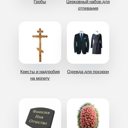
живых цветов
Ритуальный
Урны для кремации
текстиль
Искуственные венки
Лампадки
и корзины