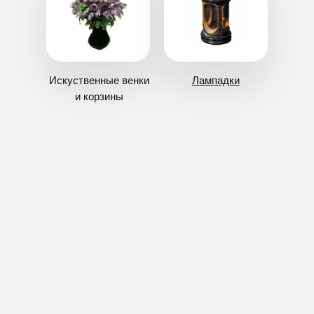
Венки
Оформление документов
Кресты
Груз 200
Текстиль
Аренда катафалка
Таблички
Отпевание
Урны
Место на кладбище
Благоустройство
Хранение тела в морге
Аксессуары
Бальзамирование
Ритуальный зал
Публичная оферта
ИП Тимошин Алексей Алексеевич
Политика конфиденциальности
Контакты
Цены
ИНН 614330052568
Полезная информация
Статьи
ОГРНИП 323930100122537
211 (для ДНР)
8 (949) 500-03-00
Заказать обратный звонок
Оставить заявку