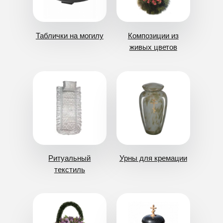
ВСЕ РИТУАЛЬНЫЕ ТОВАРЫ И
АКСЕССУАРЫ ВЫ МОЖЕТЕ
ВЫБРАТЬ ПО КАТАЛОГУ
ПРИГЛАСИВ АГЕНТА НА АДРЕС
ИЛИ ПОСЕТИВ НАШ ОФИС ПО
АДРЕСУ:
Г. ДОНЕЦК, ПРОСПЕКТ
ПАВШИХ КОММУНАРОВ 95А
Главная
Услуги
Ассортимент
Организация похорон
Ритуальные товары
Транспортировка
Гробы
Кремация