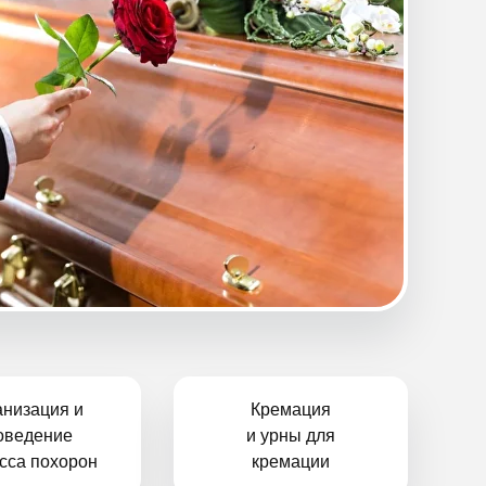
анизация и
Кремация
оведение
и урны для
сса похорон
кремации