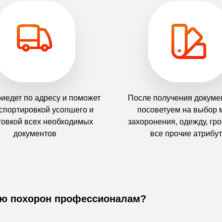
риедет по адресу и поможет
После получения докуме
нспортировкой усопшего и
посоветуем на выбор 
товкой всех необходимых
захоронения, одежду, гроб
документов
все прочие атрибу
ию похорон профессионалам?