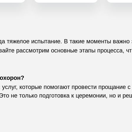
да тяжелое испытание. В такие моменты важно 
Ритуальные товары —
айте рассмотрим основные этапы процесса, что
венки,
гробы, одежда,
надгробия
похорон?
услуг, которые помогают провести прощание с 
то не только подготовка к церемонии, но и р