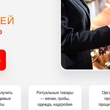
СЕЙ
Р
а
лучить
Ритуальные товары
Орг
димые
— венки, гробы,
пр
ты
одежда, надгробия
проце