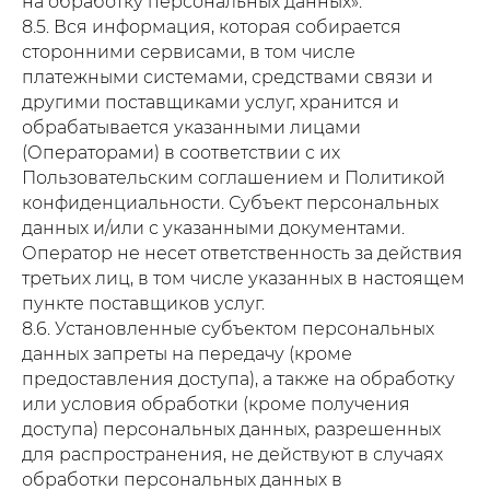
на обработку персональных данных».
8.5. Вся информация, которая собирается
сторонними сервисами, в том числе
платежными системами, средствами связи и
другими поставщиками услуг, хранится и
обрабатывается указанными лицами
(Операторами) в соответствии с их
Пользовательским соглашением и Политикой
конфиденциальности. Субъект персональных
данных и/или с указанными документами.
Оператор не несет ответственность за действия
Оставить заявку
третьих лиц, в том числе указанных в настоящем
пункте поставщиков услуг.
Или позвоните по номеру телефона
8.6. Установленные субъектом персональных
+7 949 500-03-00
и мы ответим сразу
данных запреты на передачу (кроме
Нажимая вы даете согласие в соответствии с
политикой конфиденциальности
предоставления доступа), а также на обработку
или условия обработки (кроме получения
доступа) персональных данных, разрешенных
для распространения, не действуют в случаях
НАШ АДРЕС НА КАРТЕ
Донецк, Проспект павших коммунаров 95А
обработки персональных данных в
Остановка гор. ГАИ на территории крематория