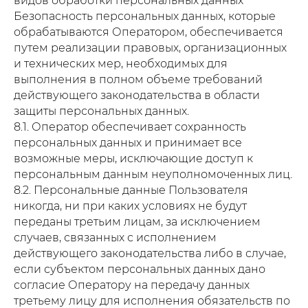
видов обработки персональных данных
Безопасность персональных данных, которые
обрабатываются Оператором, обеспечивается
путем реализации правовых, организационных
ОСТАВЬТЕ
и технических мер, необходимых для
ЗАЯВКУ
выполнения в полном объеме требований
действующего законодательства в области
Наш агент свяжется с вами в течение
защиты персональных данных.
10 минут, проконсультирует и ответит
на все интересующие вас вопросы,
8.1. Оператор обеспечивает сохранность
при необходимости выедет на адрес
персональных данных и принимает все
возможные меры, исключающие доступ к
персональным данным неуполномоченных лиц.
8.2. Персональные данные Пользователя
никогда, ни при каких условиях не будут
переданы третьим лицам, за исключением
случаев, связанных с исполнением
действующего законодательства либо в случае,
если субъектом персональных данных дано
Оставить заявку
согласие Оператору на передачу данных
третьему лицу для исполнения обязательств по
Позвоните по номеру телефона
211