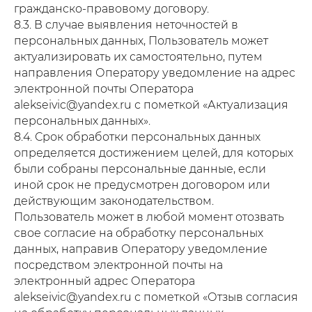
(для ДНР)
или
+7 949 500-03-00
и
гражданско-правовому договору.
мы ответим сразу
Нажимая вы даете согласие в соответствии с
8.3. В случае выявления неточностей в
Позв
политикой конфиденциальности
(для
персональных данных, Пользователь может
отве
актуализировать их самостоятельно, путем
направления Оператору уведомление на адрес
электронной почты Оператора
НАШИ
alekseivic@yandex.ru с пометкой «Актуализация
КОНТАКТЫ
персональных данных».
8.4. Срок обработки персональных данных
определяется достижением целей, для которых
Основной телефон:
были собраны персональные данные, если
211 (для ДНР)
иной срок не предусмотрен договором или
+7 949 500-03-00
действующим законодательством.
Дополнительный телефон:
Пользователь может в любой момент отозвать
+7 949 509-56-94
свое согласие на обработку персональных
данных, направив Оператору уведомление
посредством электронной почты на
Работаем:
электронный адрес Оператора
Круглосуточно
alekseivic@yandex.ru с пометкой «Отзыв согласия
без выходных