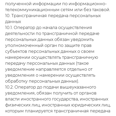
полученной информации по информационно-
Главная
Услуги
Ассортимент
Организация похорон
телекоммуникационным сетям или без таковой.
Ритуальные товары
Транспортировка
Гробы
Кремация
Венки
Оформление документов
10. Трансграничная передача персональных
Кресты
Груз 200
Текстиль
Аренда катафалка
данных
Таблички
Отпевание
Урны
Место на кладбище
10.1. Оператор до начала осуществления
Благоустройство
Хранение тела в морге
Аксессуары
Бальзамирование
деятельности по трансграничной передаче
Ритуальный зал
персональных данных обязан уведомить
Публичная оферта
ИП Тимошин Алексей
Алексеевич
Политика конфиденциальности
Контакты
уполномоченный орган по защите прав
Цены
ИНН 614330052568
Полезная информация
субъектов персональных данных о своем
Статьи
ОГРНИП 323930100122537
намерении осуществлять трансграничную
211 (для ДНР)
передачу персональных данных (такое
8 (949) 500-03-00
уведомление направляется отдельно от
Заказать обратный звонок
уведомления о намерении осуществлять
обработку персональных данных).
10.2. Оператор до подачи вышеуказанного
уведомления, обязан получить от органов
Оставить заявку
власти иностранного государства, иностранных
физических лиц, иностранных юридических лиц,
которым планируется трансграничная передача