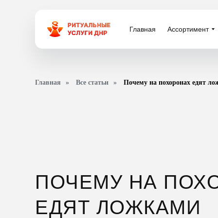
Главная
Главная
Ассортимент
Ассортимент
Главная
»
Все статьи
»
Почему на похоронах едят л
ПОЧЕМУ НА ПОХ
ЕДЯТ ЛОЖКАМИ