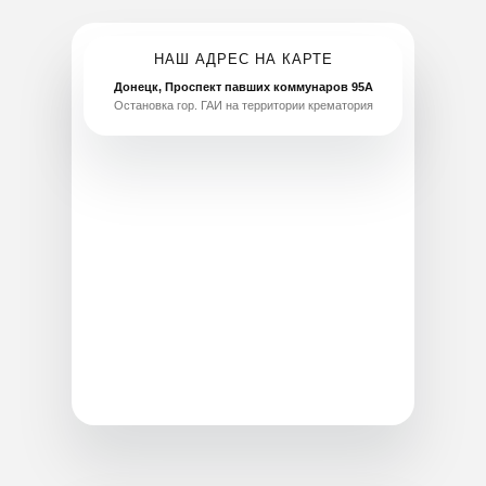
Главная
Услуги
Ассортимент
Организация похорон
Ритуальные товары
Транспортировка
Гробы
Кремация
Венки
Оформление документов
Кресты
Груз 200
Текстиль
Аренда катафалка
Таблички
Отпевание
Урны
Место на кладбище
Благоустройство
Хранение тела в морге
Аксессуары
Бальзамирование
Ритуальный зал
Публичная оферта
ИП Тимошин Алексей Алексеевич
Политика конфиденциальности
Контакты
Цены
ИНН 614330052568
Полезная информация
Статьи
ОГРНИП 323930100122537
211 (для ДНР)