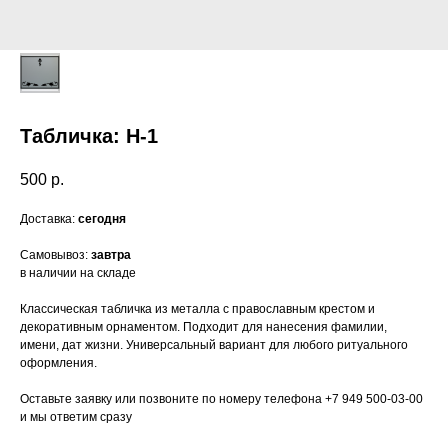
Табличка: Н-1
500
р.
Доставка:
сегодня
Самовывоз:
завтра
в наличии на складе
ОСТАВЬТЕ ЗАЯВКУ
Классическая табличка из металла с православным крестом и
декоративным орнаментом. Подходит для нанесения фамилии,
имени, дат жизни. Универсальный вариант для любого ритуального
Наш агент свяжется с вами в течение 10
минут, проконсультирует и ответит на все
оформления.
интересующие вас вопросы, при
необходимости выедет на адрес
Оставьте заявку или позвоните по номеру телефона +7 949 500-03-00
и мы ответим сразу