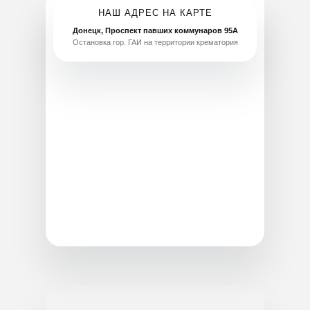
Главная
Услуги
Ассортимент
Организация похорон
Ритуальные товары
Транспортировка
Гробы
Кремация
Венки
Оформление документов
Кресты
Груз 200
Текстиль
Аренда катафалка
Таблички
Отпевание
Урны
Место на кладбище
Благоустройство
Хранение тела в морге
Аксессуары
Бальзамирование
Ритуальный зал
Публичная оферта
ИП Тимошин Алексей Алексеевич
Политика конфиденциальности
Контакты
Цены
ИНН 614330052568
Полезная информация
Статьи
ОГРНИП 323930100122537
211 (для ДНР)
8 (949) 500-03-00