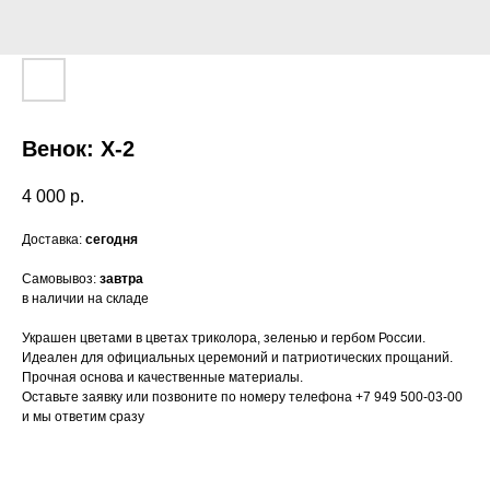
Венок: Х-2
4 000
р.
Доставка:
сегодня
ОСТАВЬТЕ ЗАЯВКУ
Самовывоз:
завтра
в наличии на складе
Украшен цветами в цветах триколора, зеленью и гербом России.
Наш агент свяжется с вами в течение 10
Идеален для официальных церемоний и патриотических прощаний.
минут, проконсультирует и ответит на все
Прочная основа и качественные материалы.
интересующие вас вопросы, при
необходимости выедет на адрес
Оставьте заявку или позвоните по номеру телефона +7 949 500-03-00
и мы ответим сразу